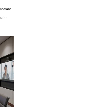
mediana
drado