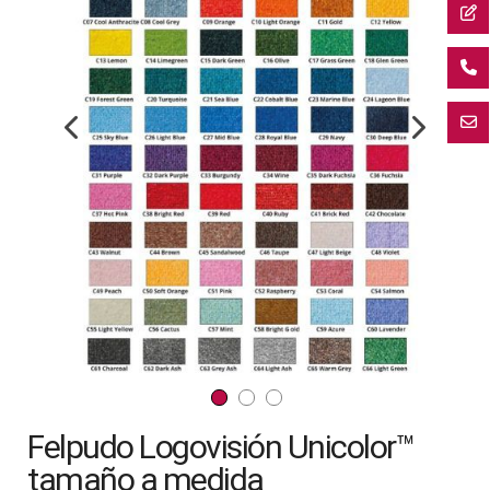
final
de
la
galería
de
imágenes
Saltar
Felpudo Logovisión Unicolor™
al
comienzo
tamaño a medida