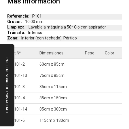
Más información
Más
P101
información
10,00 mm
Lavable a máquina a 50° C o con aspirador
Intenso
Interior (con techado), Pórtico
Art Nº
Dimensiones
Peso
Color
P-101-2
60cm x 85cm
P-101-13
75cm x 85cm
P-101-3
85cm x 115cm
P-101-4
85cm x 150cm
P-101-14
85cm x 300cm
P-101-6
115cm x 180cm