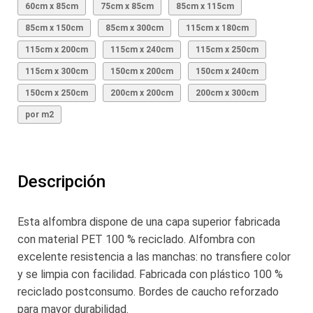
60cm x 85cm
75cm x 85cm
85cm x 115cm
85cm x 150cm
85cm x 300cm
115cm x 180cm
115cm x 200cm
115cm x 240cm
115cm x 250cm
115cm x 300cm
150cm x 200cm
150cm x 240cm
150cm x 250cm
200cm x 200cm
200cm x 300cm
por m2
Descripción
Esta alfombra dispone de una capa superior fabricada
con material PET 100 % reciclado. Alfombra con
excelente resistencia a las manchas: no transfiere color
y se limpia con facilidad. Fabricada con plástico 100 %
reciclado postconsumo. Bordes de caucho reforzado
para mayor durabilidad.