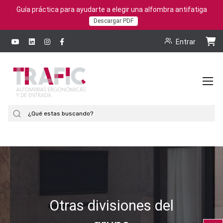
Guía práctica para ayudarte a elegir una alfombra antifatiga
Descargar PDF
Entrar
To
Na
Buscar
Otras divisiones del