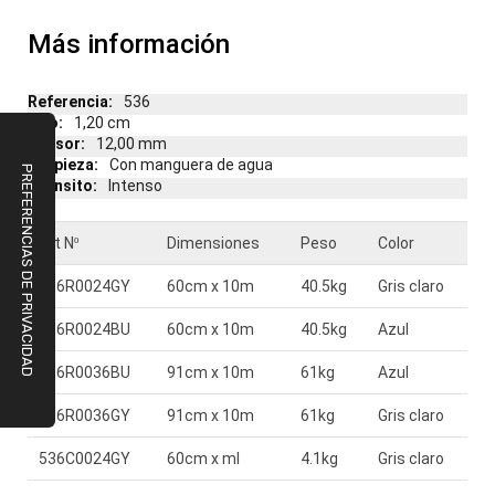
Más información
Más
536
información
1,20 cm
12,00 mm
Con manguera de agua
Intenso
Art Nº
Dimensiones
Peso
Color
536R0024GY
60cm x 10m
40.5kg
Gris claro
536R0024BU
60cm x 10m
40.5kg
Azul
536R0036BU
91cm x 10m
61kg
Azul
536R0036GY
91cm x 10m
61kg
Gris claro
536C0024GY
60cm x ml
4.1kg
Gris claro