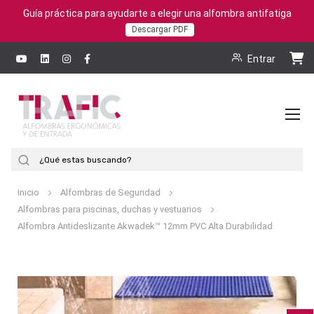
Guía práctica para ayudarte a elegir una alfombra antifatiga
Descargar PDF
Entrar
To
Na
Buscar
Inicio
Alfombras de Seguridad
Alfombras para piscinas, duchas y vestuarios
Alfombra Antideslizante Akwadek™ 12mm PVC Alta Durabilidad
Saltar
al