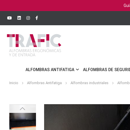
Guí
ALFOMBRAS ANTIFATIGA
ALFOMBRAS DE SEGURI
Inicio
Alfombras Antifatiga
Alfombras industriales
Alfombr
Saltar
al
final
de