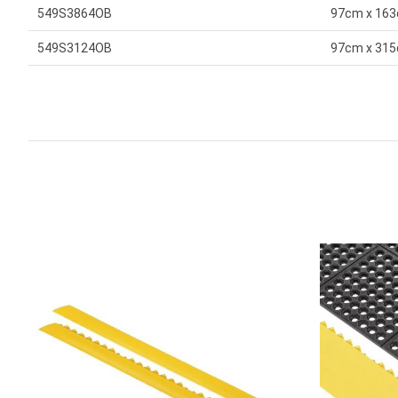
549S3864OB
97cm x 16
549S3124OB
97cm x 31