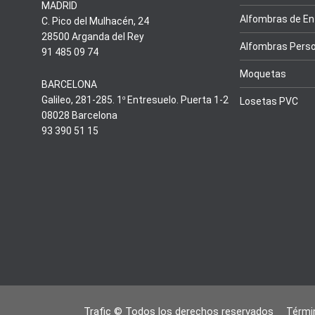
MADRID
Alfombras de En
C. Pico del Mulhacén, 24
28500 Arganda del Rey
Alfombras Perso
91 485 09 74
Moquetas
BARCELONA
Galileo, 281-285. 1º Entresuelo. Puerta 1-2
Losetas PVC
08028 Barcelona
93 390 51 15
Trafic © Todos los derechos reservados
Términ