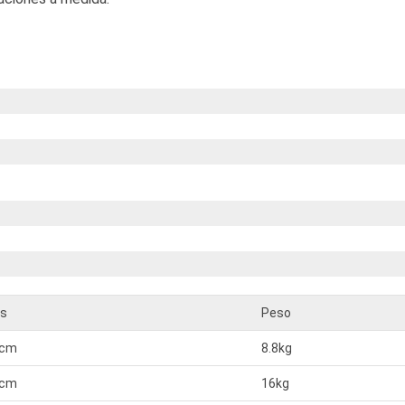
es
Peso
2cm
8.8kg
2cm
16kg