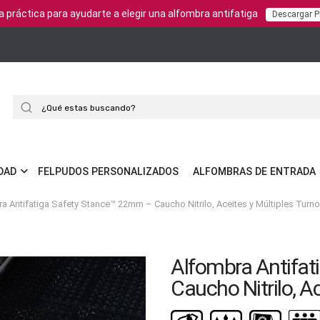
a práctica para ayudarte a elegir una alfombra antifatiga
Descargar 
Buscar
DAD
FELPUDOS PERSONALIZADOS
ALFOMBRAS DE ENTRADA
a Antifatiga Safety Stance™ 22mm – Caucho Nitrilo, Aceites y Múltiples Turn
Alfombra Antifa
Caucho Nitrilo, A