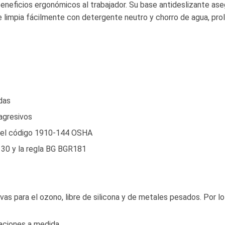
neficios ergonómicos al trabajador. Su base antideslizante as
e limpia fácilmente con detergente neutro y chorro de agua, prol
das
agresivos
on el código 1910-144 OSHA
130 y la regla BG BGR181
as para el ozono, libre de silicona y de metales pesados. Por l
aciones a medida.