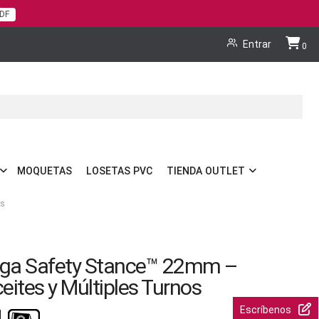
PDF
Cart
Entrar
0
MOQUETAS
LOSETAS PVC
TIENDA OUTLET
os
tiga Safety Stance™ 22mm –
ceites y Múltiples Turnos
Escríbenos