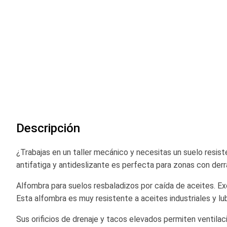
comienzo
de
la
galería
de
imágenes
Descripción
¿Trabajas en un taller mecánico y necesitas un suelo resis
antifatiga y antideslizante es perfecta para zonas con der
Alfombra para suelos resbaladizos por caída de aceites. Ex
Esta alfombra es muy resistente a aceites industriales y lu
Sus orificios de drenaje y tacos elevados permiten ventilac