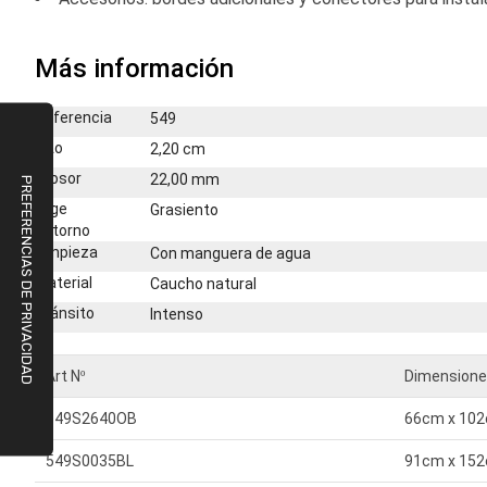
Más información
Más
Referencia
549
información
Alto
2,20 cm
Grosor
22,00 mm
Elige
Grasiento
entorno
Limpieza
Con manguera de agua
Material
Caucho natural
Tránsito
Intenso
Art Nº
Dimension
549S2640OB
66cm x 10
549S0035BL
91cm x 15