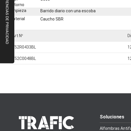
entorno
Limpieza
Barrido diario con una escoba
Material
Caucho SBR
Art Nº
D
752R0433BL
1
752C0048BL
1
Soluciones
Alfombras Antif