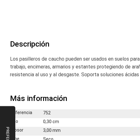
comienzo
de
la
galería
de
imágenes
Descripción
Los pasilleros de caucho pueden ser usados en suelos para 
trabajo, encimeras, armarios y estantes protegiendo de ara
resistencia al uso y al desgaste. Soporta soluciones ácidas 
Más información
Más
Referencia
752
información
Alto
0,30 cm
Grosor
3,00 mm
Elige
Seco