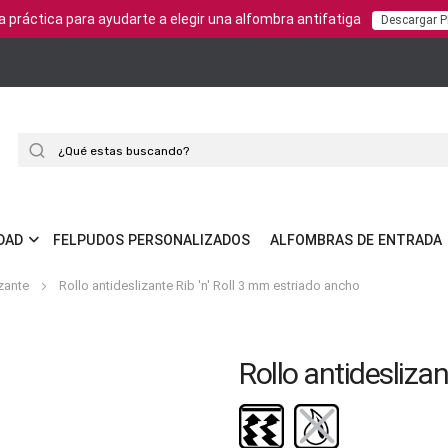
a práctica para ayudarte a elegir una alfombra antifatiga
Descargar 
Buscar
DAD
FELPUDOS PERSONALIZADOS
ALFOMBRAS DE ENTRADA
izante
Rollo antideslizante Rib 'n' Roll 3 mm estriado ancho
Rollo antidesliza