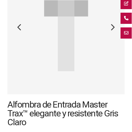
la
galería
de
imágenes
Saltar
Alfombra de Entrada Master
al
comienzo
Trax™ elegante y resistente Gris
de
Claro
la
galería