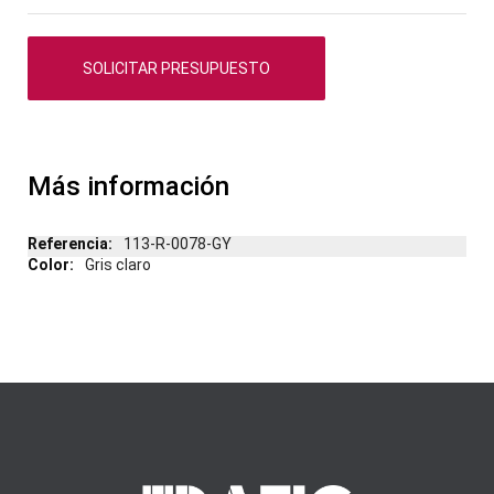
de
imágenes
SOLICITAR PRESUPUESTO
Más información
Más
113-R-0078-GY
información
Gris claro