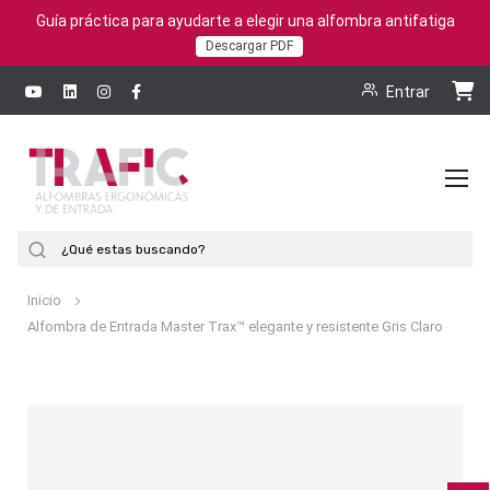
Guía práctica para ayudarte a elegir una alfombra antifatiga
Descargar PDF
Entrar
To
Na
Buscar
Inicio
Alfombra de Entrada Master Trax™ elegante y resistente Gris Claro
Saltar
al
final
de