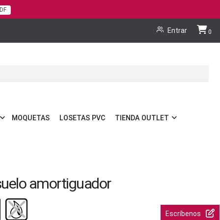
PDF
Cart
Entrar
0
MOQUETAS
LOSETAS PVC
TIENDA OUTLET
suelo amortiguador
Escríbenos