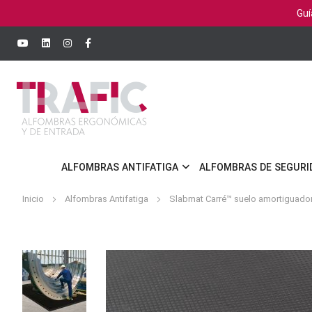
Guí
ALFOMBRAS ANTIFATIGA
ALFOMBRAS DE SEGURI
Inicio
Alfombras Antifatiga
Slabmat Carré™ suelo amortiguado
Saltar
al
final
de