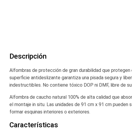
comienzo
de
la
galería
de
imágenes
Descripción
Alfombras de protección de gran durabilidad que protegen 
superficie antideslizante garantiza una pisada segura y l
indestructibles. No contiene tóxico DOP ni DMF, libre de su
Alfombra de caucho natural 100% de alta calidad que absor
el montaje in situ. Las unidades de 91 cm x 91 cm pueden se
formar esquinas interiores o exteriores.
Características