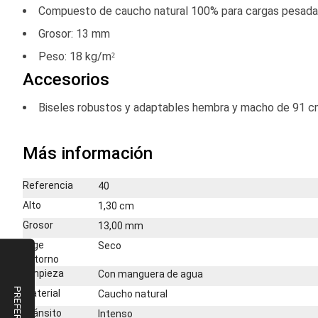
Compuesto de caucho natural 100% para cargas pesad
Grosor: 13 mm
Peso: 18 kg/m²
Accesorios
Biseles robustos y adaptables hembra y macho de 91 cm
Más información
Más
Referencia
40
información
Alto
1,30 cm
Grosor
13,00 mm
Elige
Seco
entorno
Limpieza
Con manguera de agua
Material
Caucho natural
Tránsito
Intenso