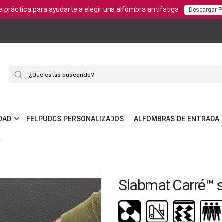
a práctica para ayudarte a elegir una alfombra antifatiga
Descargar 
Buscar
DAD
FELPUDOS PERSONALIZADOS
ALFOMBRAS DE ENTRADA
r
Slabmat Carré™ 