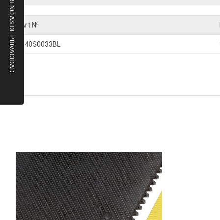
Art Nº
040S0033BL