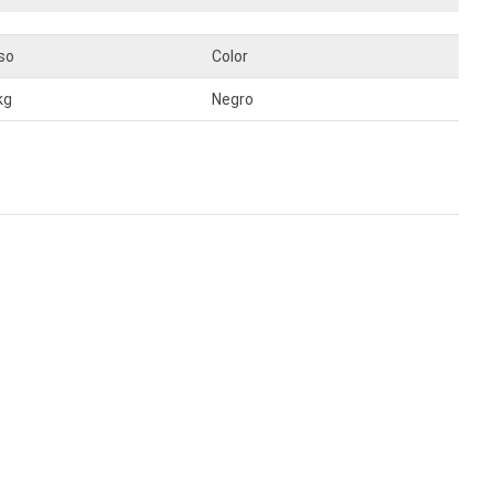
so
Color
kg
Negro