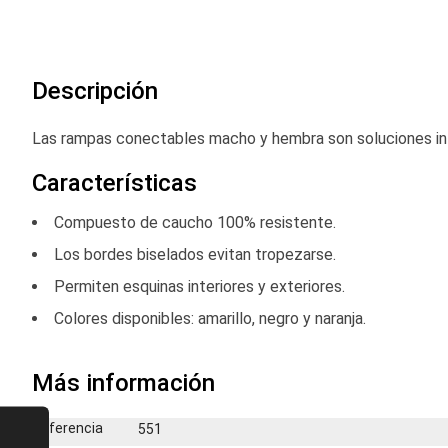
comienzo
de
la
galería
Descripción
de
imágenes
Las rampas conectables macho y hembra son soluciones inte
Características
Compuesto de caucho 100% resistente.
Los bordes biselados evitan tropezarse.
Permiten esquinas interiores y exteriores.
Colores disponibles: amarillo, negro y naranja.
Más información
Más
Referencia
551
información