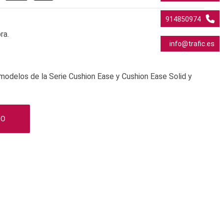
914850974
ra.
info@trafic.es
s modelos de la Serie Cushion Ease y Cushion Ease Solid y
TO