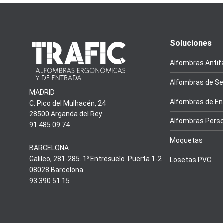
Soluciones
Alfombras Antif
Alfombras de Se
MADRID
Alfombras de En
C. Pico del Mulhacén, 24
28500 Arganda del Rey
Alfombras Perso
91 485 09 74
Moquetas
BARCELONA
Galileo, 281-285. 1º Entresuelo. Puerta 1-2
Losetas PVC
08028 Barcelona
93 390 51 15