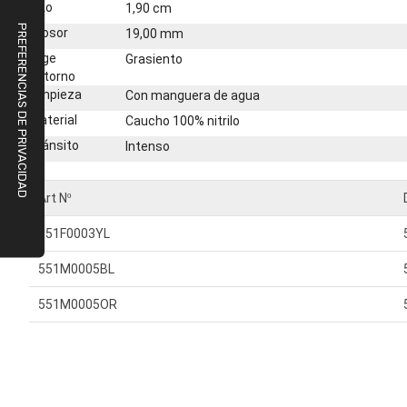
Alto
1,90 cm
Grosor
19,00 mm
Elige
Grasiento
entorno
Limpieza
Con manguera de agua
Material
Caucho 100% nitrilo
Tránsito
Intenso
Art Nº
551F0003YL
551M0005BL
551M0005OR