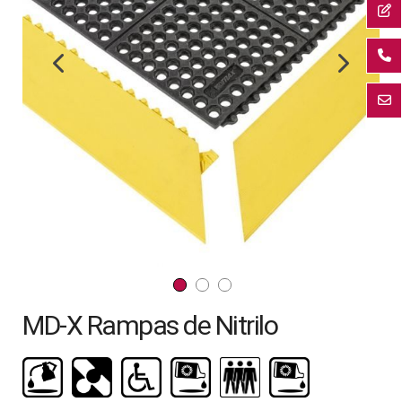
galería
de
imágenes
Saltar
MD-X Rampas de Nitrilo
al
comienzo
de
la