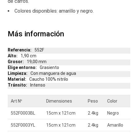
de carros.
Colores disponibles: amarillo y negro.
Más información
Más
552F
información
1,90 cm
19,00 mm
Grasiento
Con manguera de agua
Caucho 100% nitrilo
Intenso
Art Nº
Dimensiones
Peso
Color
552F0003BL
15cm x 121cm
2.4kg
Negro
552F0003YL
15cm x 121cm
2.4kg
Amarillo