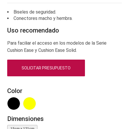
galería
de
Biseles de seguridad.
imágenes
Conectores macho y hembra.
Uso recomendado
Para faciliar el acceso en los modelos de la Serie
Cushion Ease y Cushion Ease Solid.
SOLICITAR PRESUPUESTO
Color
Dimensiones
15cm x 121cm