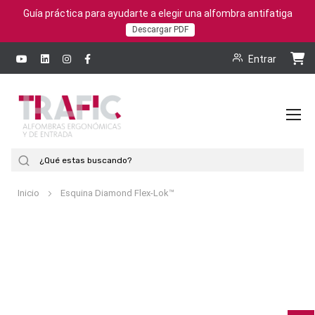
Guía práctica para ayudarte a elegir una alfombra antifatiga
Descargar PDF
Entrar
To
Na
Buscar
Inicio
Esquina Diamond Flex-Lok™
Saltar
al
final
de
la