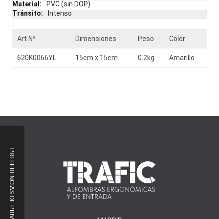
PVC (sin DOP)
Intenso
Art Nº
Dimensiones
Peso
Color
620K0066YL
15cm x 15cm
0.2kg
Amarillo