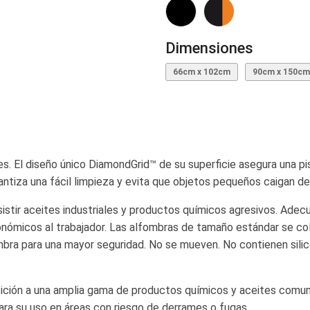
Dimensiones
66cm x 102cm
90cm x 150cm
les. El diseño único DiamondGrid™ de su superficie asegura una p
ntiza una fácil limpieza y evita que objetos pequeños caigan de
stir aceites industriales y productos químicos agresivos. Adec
nómicos al trabajador. Las alfombras de tamaño estándar se col
fombra para una mayor seguridad. No se mueven. No contienen silic
posición a una amplia gama de productos químicos y aceites comu
ara su uso en áreas con riesgo de derrames o fugas.