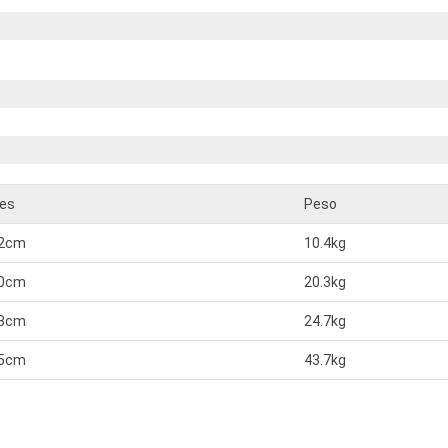
es
Peso
02cm
10.4kg
50cm
20.3kg
63cm
24.7kg
15cm
43.7kg