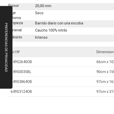
Grosor
20,00 mm
Elige
Seco
entorno
Limpieza
Barrido diario con una escoba
Material
Caucho 100% nitrilo
Tránsito
Intenso
Art Nº
Dimension
649S2640OB
66cm x 1
649S0035BL
90cm x 1
649S3864OB
97cm x 1
649S3124OB
97cm x 3