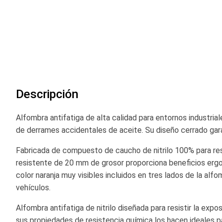
comienzo
de
la
galería
de
imágenes
Descripción
Alfombra antifatiga de alta calidad para entornos industria
de derrames accidentales de aceite. Su diseño cerrado gara
Fabricada de compuesto de caucho de nitrilo 100% para resi
resistente de 20 mm de grosor proporciona beneficios ergo
color naranja muy visibles incluidos en tres lados de la al
vehículos.
Alfombra antifatiga de nitrilo diseñada para resistir la ex
sus propiedades de resistencia química los hacen ideales p