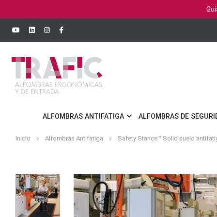
Guí
ALFOMBRAS ANTIFATIGA
ALFOMBRAS DE SEGURI
Inicio
Alfombras Antifatiga
Safety Stance™ Solid suelo antifatig
Saltar
al
final
de