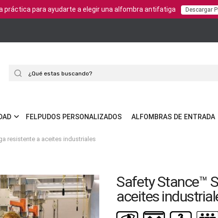
a práctica para ayudarte a elegir una alfombra antifatiga
Descargar 
Buscar
DAD
FELPUDOS PERSONALIZADOS
ALFOMBRAS DE ENTRADA
a resistente a aceites industriales
Safety Stance™ So
aceites industrial