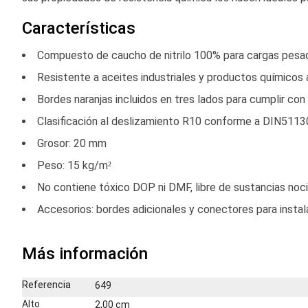
Características
Compuesto de caucho de nitrilo 100% para cargas pesa
Resistente a aceites industriales y productos químicos 
Bordes naranjas incluidos en tres lados para cumplir c
Clasificación al deslizamiento R10 conforme a DIN511
Grosor: 20 mm
Peso: 15 kg/m²
No contiene tóxico DOP ni DMF, libre de sustancias nociv
Accesorios: bordes adicionales y conectores para instal
Más información
Más
Referencia
649
información
Alto
2,00 cm