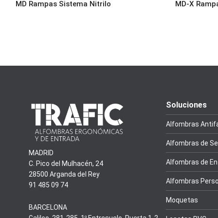
MD Rampas Sistema Nitrilo
MD-X Rampas
Soluciones
Alfombras Antif
Alfombras de Se
MADRID
Alfombras de En
C. Pico del Mulhacén, 24
28500 Arganda del Rey
Alfombras Perso
91 485 09 74
Moquetas
BARCELONA