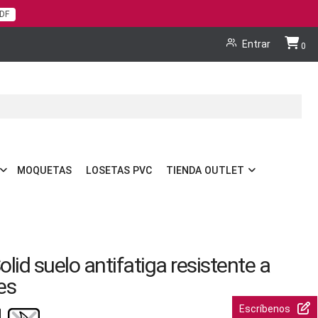
PDF
Cart
Entrar
0
MOQUETAS
LOSETAS PVC
TIENDA OUTLET
lid suelo antifatiga resistente a
es
Escríbenos