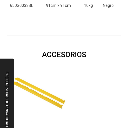
650S0033BL
91cm x 91cm
10kg
Negro
ACCESORIOS