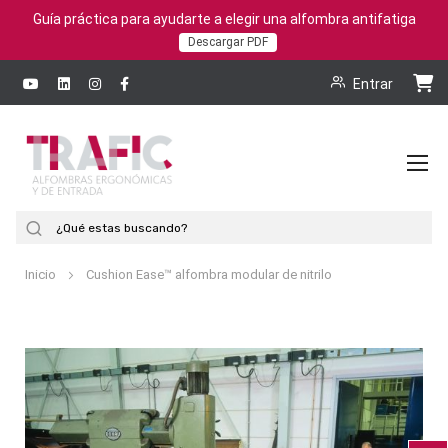
Guía práctica para ayudarte a elegir una alfombra antifatiga
Descargar PDF
Entrar
To
Na
Buscar
Inicio
Cushion Ease™ alfombra modular de nitrilo
Saltar
al
final
de
la