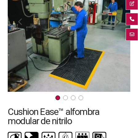
galería
de
imágenes
Saltar
Cushion Ease™ alfombra
al
comienzo
modular de nitrilo
de
la