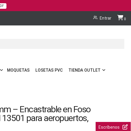
PDF
Cart
Entrar
0
MOQUETAS
LOSETAS PVC
TIENDA OUTLET
mm – Encastrable en Foso
N 13501 para aeropuertos,
Escríbenos