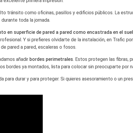
na excelente primera impresión.
o tránsito como oficinas, pasillos y edificios públicos. La estru
 durante toda la jornada.
nto en superficie de pared a pared como encastrada en el sue
esional. Y si prefieres olvidarte de la instalación, en Trafic p
s de pared a pared, escaleras o fosos.
endamos añadir
bordes perimetrales
. Estos protegen las fibras, p
los bordes ya montados, lista para colocar sin preocuparte por n
a para durar y para proteger. Si quieres asesoramiento o un pr