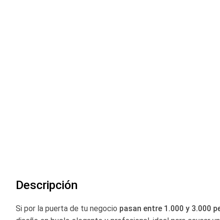
comienzo
de
la
galería
de
imágenes
Descripción
Si por la puerta de tu negocio
pasan entre 1.000 y 3.000 p