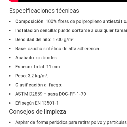
Especificaciones técnicas
Composición:
100% fibras de polipropileno
antiestátic
Instalación sencilla:
puede
cortarse a cualquier tam
Densidad del hilo:
1700 g/m².
Base:
caucho sintético de alta adherencia.
Acabado:
sin bordes.
Espesor total:
11 mm.
Peso:
3,2 kg/m².
Clasificación al fuego:
ASTM D2859 –
pasa DOC-FF-1-70
Efl
según EN 13501-1
Consejos de limpieza
Aspirar de forma periódica para retirar polvo y partículas