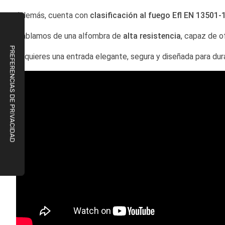
Además, cuenta con
clasificación al fuego Efl EN 13501-
Hablamos de una alfombra de
alta resistencia
, capaz de o
Si quieres una entrada elegante, segura y diseñada para dur