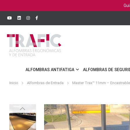
Guí
ALFOMBRAS ANTIFATIGA
ALFOMBRAS DE SEGURI
Inicio
Alfombras de Entrada
Master Trax™ 11mm – Encastrable e
Saltar
al
final
de