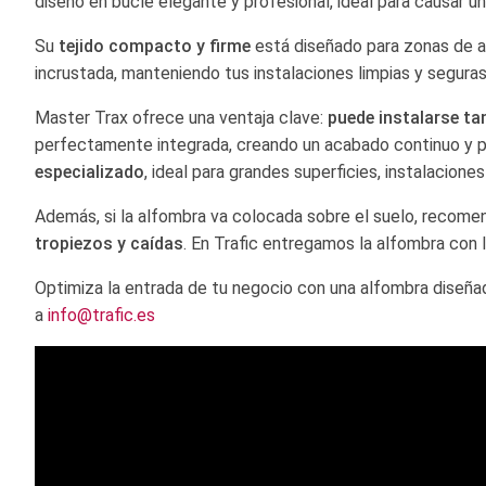
diseño en bucle elegante y profesional, ideal para causar u
Su
tejido compacto y firme
está diseñado para zonas de alt
incrustada, manteniendo tus instalaciones limpias y seguras
Master Trax ofrece una ventaja clave:
puede instalarse ta
perfectamente integrada, creando un acabado continuo y prof
especializado
, ideal para grandes superficies, instalacione
Además, si la alfombra va colocada sobre el suelo, recom
tropiezos y caídas
. En Trafic entregamos la alfombra con 
Optimiza la entrada de tu negocio con una alfombra diseñad
a
info@trafic.es