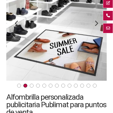
la
galería
de
imágenes
Saltar
Alfombrilla personalizada
al
comienzo
publicitaria Publimat para puntos
de
de venta