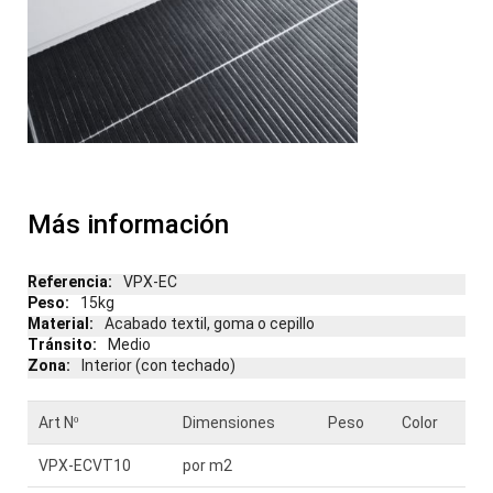
Más información
Más
VPX-EC
información
15kg
Acabado textil, goma o cepillo
Medio
Interior (con techado)
Art Nº
Dimensiones
Peso
Color
VPX-ECVT10
por m2