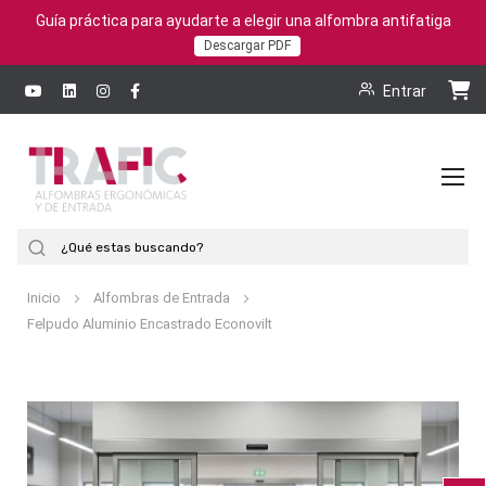
Guía práctica para ayudarte a elegir una alfombra antifatiga
Descargar PDF
Entrar
To
Na
Buscar
Inicio
Alfombras de Entrada
Felpudo Aluminio Encastrado Econovilt
Saltar
al
final
de