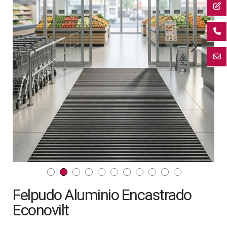
la
galería
de
imágenes
Saltar
Felpudo Aluminio Encastrado
al
comienzo
Econovilt
de