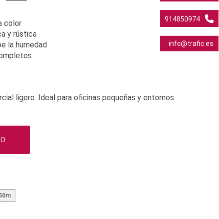
914850974
a color
a y rústica
info@trafic.es
be la humedad
 completos
al ligero. Ideal para oficinas pequeñas y entornos
TO
.50m