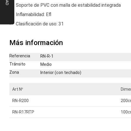
Soporte de PVC con malla de estabilidad integrada
Inflamabilidad: Efl
Clasificación de uso: 31
Más información
Más
Referencia
RN-R-1
información
Tránsito
Medio
Zona
Interior (con techado)
Art Nº
Dime
RN-R200
200c
RN-R17RTP
100c