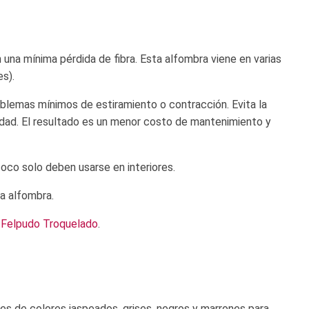
 una mínima pérdida de fibra. Esta alfombra viene en varias
s).
oblemas mínimos de estiramiento o contracción. Evita la
edad. El resultado es un menor costo de mantenimiento y
oco solo deben usarse en interiores.
a alfombra.
e
Felpudo Troquelado
.
nes de colores jaspeados, grises, negros y marrones para