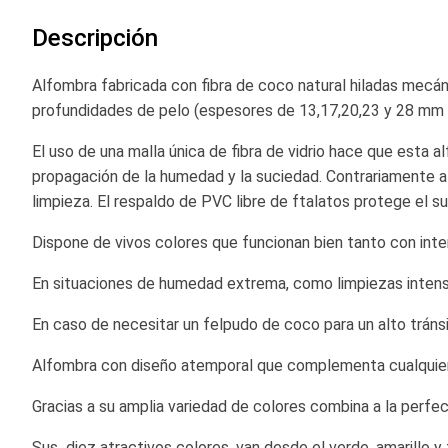
comienzo
Descripción
de
la
galería
Alfombra fabricada con fibra de coco natural hiladas mecáni
de
profundidades de pelo (espesores de 13,17,20,23 y 28 mm pa
imágenes
El uso de una malla única de fibra de vidrio hace que esta
propagación de la humedad y la suciedad. Contrariamente a
limpieza. El respaldo de PVC libre de ftalatos protege el s
Dispone de vivos colores que funcionan bien tanto con inte
En situaciones de humedad extrema, como limpiezas intensi
En caso de necesitar un felpudo de coco para un alto trán
Alfombra con diseño atemporal que complementa cualquier 
Gracias a su amplia variedad de colores combina a la perf
Sus diez atractivos colores, van desde el verde, amarillo y