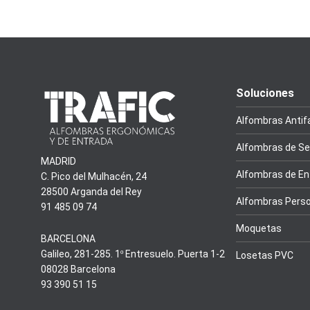
Soluciones
Alfombras Antif
Alfombras de Se
MADRID
Alfombras de En
C. Pico del Mulhacén, 24
28500 Arganda del Rey
Alfombras Perso
91 485 09 74
Moquetas
BARCELONA
Galileo, 281-285. 1º Entresuelo. Puerta 1-2
Losetas PVC
08028 Barcelona
93 390 51 15