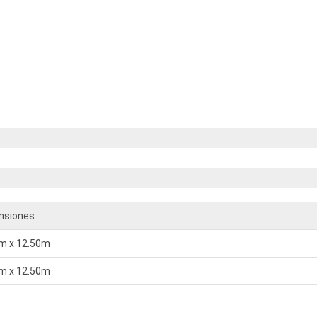
nsiones
m x 12.50m
m x 12.50m