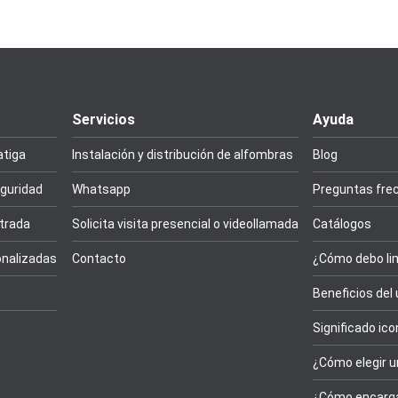
Servicios
Ayuda
atiga
Instalación y distribución de alfombras
Blog
guridad
Whatsapp
Preguntas fre
trada
Solicita visita presencial o videollamada
Catálogos
nalizadas
Contacto
¿Cómo debo lim
Beneficios del
Significado ic
¿Cómo elegir u
¿Cómo encarga