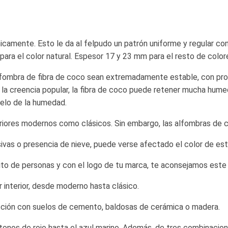
camente. Esto le da al felpudo un patrón uniforme y regular con
ra el color natural. Espesor 17 y 23 mm para el resto de colore
 alfombra de fibra de coco sean extremadamente estable, con pr
 la creencia popular, la fibra de coco puede retener mucha hum
uelo de la humedad.
riores modernos como clásicos. Sin embargo, las alfombras de c
vas o presencia de nieve, puede verse afectado el color de est
sito de personas y con el logo de tu marca, te aconsejamos est
interior, desde moderno hasta clásico.
ección con suelos de cemento, baldosas de cerámica o madera.
 tonos de rojo hasta el azul marino. Además, de tres combinacio