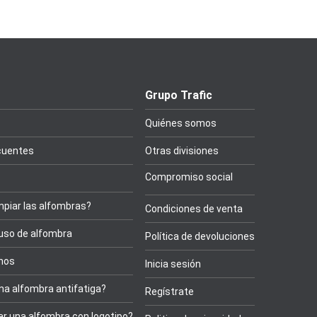
Grupo Trafic
Quiénes somos
cuentes
Otras divisiones
Compromiso social
piar las alfombras?
Condiciones de venta
 uso de alfombra
Política de devoluciones
onos
Inicia sesión
na alfombra antifatiga?
Regístrate
r una alfombra con logotipo?