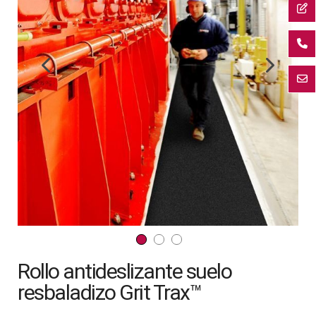
la
galería
de
imágenes
Saltar
Rollo antideslizante suelo
al
comienzo
resbaladizo Grit Trax™
de