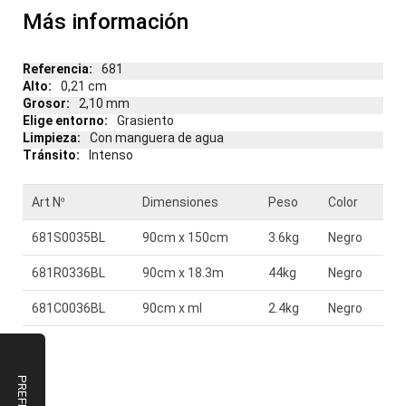
Más información
Más
681
información
0,21 cm
2,10 mm
Grasiento
Con manguera de agua
Intenso
Art Nº
Dimensiones
Peso
Color
681S0035BL
90cm x 150cm
3.6kg
Negro
681R0336BL
90cm x 18.3m
44kg
Negro
681C0036BL
90cm x ml
2.4kg
Negro