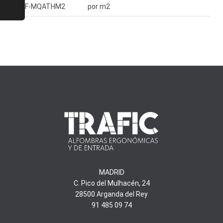
LTF-MQATHM2
por m2
MADRID
C. Pico del Mulhacén, 24
28500 Arganda del Rey
91 485 09 74