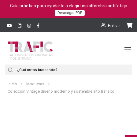
Guía práctica para ayudarte a elegir una alfombra antifatiga
Descargar PDF
Entrar
To
Na
Buscar
Inicio
Moquetas
Colección Vintage diseño moderno y sostenible alto tránsito
Saltar
al
final
de