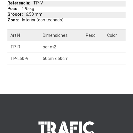
Más
TP-V
información
1.95kg
6,50 mm
Interior (con techado)
Art Nº
Dimensiones
Peso
Color
TP-R
por m2
TP-L50-V
50cm x 50cm