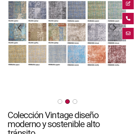
la
galería
de
imágenes
Saltar
Colección Vintage diseño
al
comienzo
moderno y sostenible alto
de
tránsito