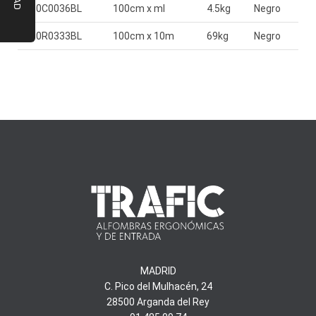
910C0036BL
100cm x ml
4.5kg
Negro
910R0333BL
100cm x 10m
69kg
Negro
MADRID
C. Pico del Mulhacén, 24
28500 Arganda del Rey