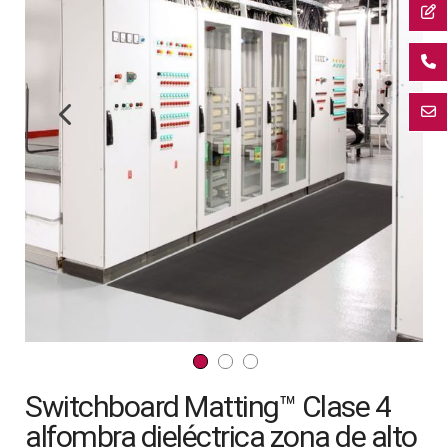
de
la
galería
de
imágenes
Saltar
Switchboard Matting™ Clase 4
al
comienzo
alfombra dieléctrica zona de alto