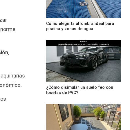
nzar
Cómo elegir la alfombra ideal para
norme
piscina y zonas de agua
ción
,
aquinarias
rgonómico
.
¿Cómo disimular un suelo feo con
losetas de PVC?
ros