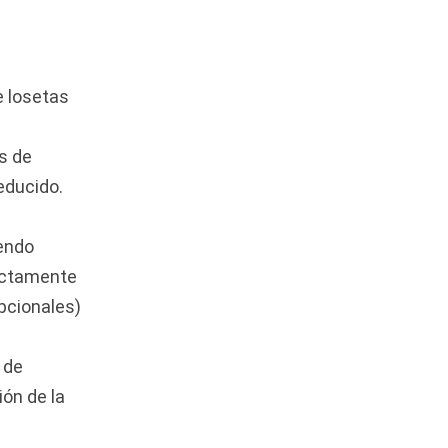
e losetas
s de
educido.
iendo
xactamente
opcionales)
 de
ión de la