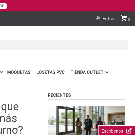
PDF
Cart
Entrar
0
MOQUETAS
LOSETAS PVC
TIENDA OUTLET
RECIENTES
 que
 más
urno?
Escríbenos