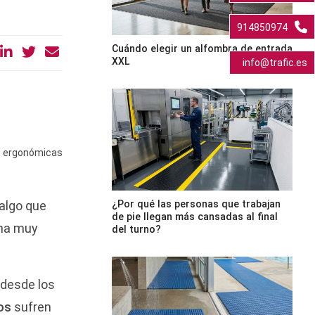
914850974
Cuándo elegir un alfombra de entrada
XXL
info@trafic.es
s ergonómicas
¿Por qué las personas que trabajan
algo que
de pie llegan más cansadas al final
ina muy
del turno?
 desde los
os
sufren